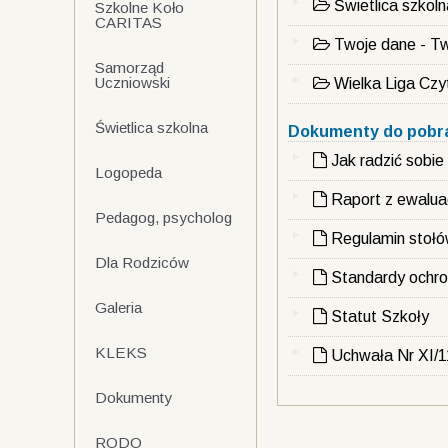
Świetlica szkoln
Szkolne Koło
CARITAS
Twoje dane - T
Samorząd
Uczniowski
Wielka Liga Czy
Świetlica szkolna
Dokumenty do pobra
Jak radzić sobi
Logopeda
Raport z ewaluac
Pedagog, psycholog
Regulamin stołów
Dla Rodziców
Standardy ochro
Galeria
Statut Szkoły
KLEKS
Uchwała Nr XI/1
Dokumenty
RODO