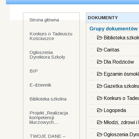
DOKUMENTY
Strona główna
Grupy dokumentów d
Konkurs o Tadeuszu
Biblioteka szkol
Kościuszce
Caritas
Ogłoszenia
Dyrektora Szkoły
Dla Rodziców
BIP
Egzamin ósmokl
E-dziennik
Gazetka szkol
Konkurs o Tade
Biblioteka szkolna
Logopeda
Projekt „Realizacja
kompetencji
kluczowych...
Młodzi, zdrowi i
Ogłoszenia Dyre
TWOJE DANE –