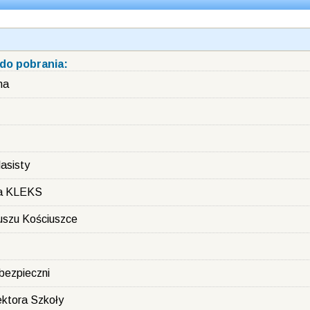
o pobrania:
na
asisty
na KLEKS
uszu Kościuszce
 bezpieczni
ktora Szkoły