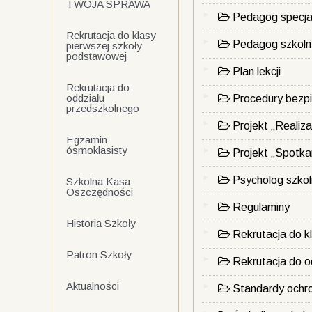
TWOJA SPRAWA
Pedagog specja
Rekrutacja do klasy
Pedagog szkoln
pierwszej szkoły
podstawowej
Plan lekcji
Rekrutacja do
oddziału
Procedury bezp
przedszkolnego
Projekt „Realiza
Egzamin
ósmoklasisty
Projekt „Spotka
Psycholog szkol
Szkolna Kasa
Oszczędności
Regulaminy
Historia Szkoły
Rekrutacja do kl
Patron Szkoły
Rekrutacja do o
Aktualności
Standardy ochro