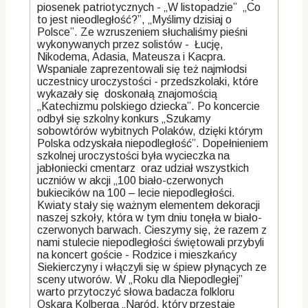
piosenek patriotycznych - „W listopadzie” „Co
to jest nieodległość?”, „Myślimy dzisiaj o
Polsce”. Ze wzruszeniem słuchaliśmy pieśni
wykonywanych przez solistów - Łucję,
Nikodema, Adasia, Mateusza i Kacpra.
Wspaniale zaprezentowali się też najmłodsi
uczestnicy uroczystości - przedszkolaki, które
wykazały się doskonałą znajomością
„Katechizmu polskiego dziecka”. Po koncercie
odbył się szkolny konkurs „Szukamy
sobowtórów wybitnych Polaków, dzięki którym
Polska odzyskała niepodległość”. Dopełnieniem
szkolnej uroczystości była wycieczka na
jabłoniecki cmentarz oraz udział wszystkich
uczniów w akcji „100 biało-czerwonych
bukiecików na 100 – lecie niepodległości.
Kwiaty stały się ważnym elementem dekoracji
naszej szkoły, która w tym dniu tonęła w biało-
czerwonych barwach. Cieszymy się, że razem z
nami stulecie niepodległości świętowali przybyli
na koncert goście - Rodzice i mieszkańcy
Siekierczyny i włączyli się w śpiew płynących ze
sceny utworów. W „Roku dla Niepodległej”
warto przytoczyć słowa badacza folkloru
Oskara Kolberga „Naród, który przestaje