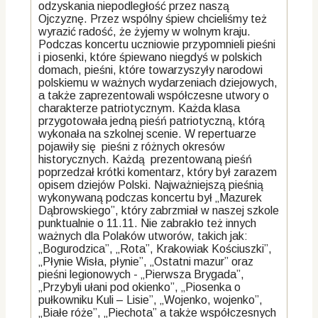
odzyskania niepodległość przez naszą
Ojczyznę. Przez wspólny śpiew chcieliśmy też
wyrazić radość, że żyjemy w wolnym kraju.
Podczas koncertu uczniowie przypomnieli pieśni
i piosenki, które śpiewano niegdyś w polskich
domach, pieśni, które towarzyszyły narodowi
polskiemu w ważnych wydarzeniach dziejowych,
a także zaprezentowali współczesne utwory o
charakterze patriotycznym. Każda klasa
przygotowała jedną pieśń patriotyczną, którą
wykonała na szkolnej scenie. W repertuarze
pojawiły się pieśni z różnych okresów
historycznych. Każdą prezentowaną pieśń
poprzedzał krótki komentarz, który był zarazem
opisem dziejów Polski. Najważniejszą pieśnią
wykonywaną podczas koncertu był „Mazurek
Dąbrowskiego”, który zabrzmiał w naszej szkole
punktualnie o 11.11. Nie zabrakło też innych
ważnych dla Polaków utworów, takich jak:
„Bogurodzica”, „Rota”, Krakowiak Kościuszki”,
„Płynie Wisła, płynie”, „Ostatni mazur” oraz
pieśni legionowych - „Pierwsza Brygada”,
„Przybyli ułani pod okienko”, „Piosenka o
pułkowniku Kuli – Lisie”, „Wojenko, wojenko”,
„Białe róże”, „Piechota” a także współczesnych